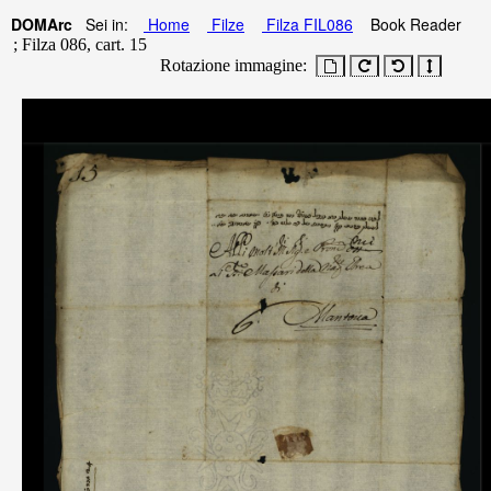
DOMArc
Sei in:
Home
Filze
Filza FIL086
Book Reader
; Filza 086, cart. 15
Rotazione immagine: