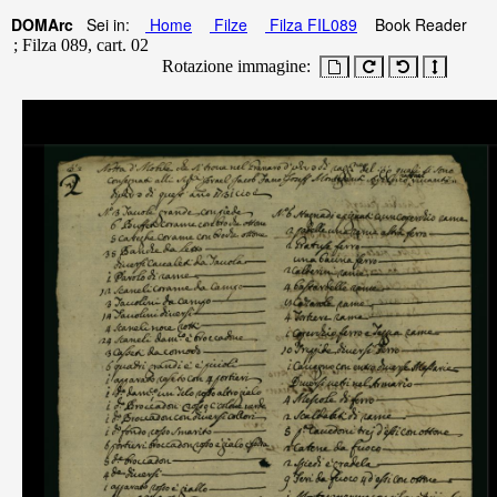
DOMArc
Sei in:
Home
Filze
Filza FIL089
Book Reader
; Filza 089, cart. 02
Rotazione immagine: