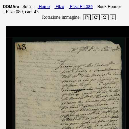
DOMArc
Sei in:
Home
Filze
Filza FIL089
Book Reader
; Filza 089, cart. 43
Rotazione immagine: