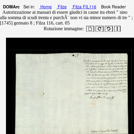
DOMArc
Sei in:
Home
Filze
Filza FIL116
Book Reader
Autorizzazione ai massari di essere giudici in cause tra ebrei " sino
alla somma di scudi trenta e purchÃ¨ non vi sia minor numero di tre " ;
[1745] gennaio 8 ; Filza 116, cart. 05
Rotazione immagine: