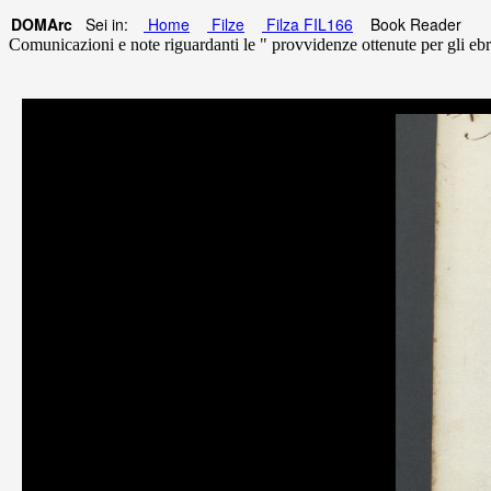
DOMArc
Sei in:
Home
Filze
Filza FIL166
Book Reader
Comunicazioni e note riguardanti le " provvidenze ottenute per gli ebr