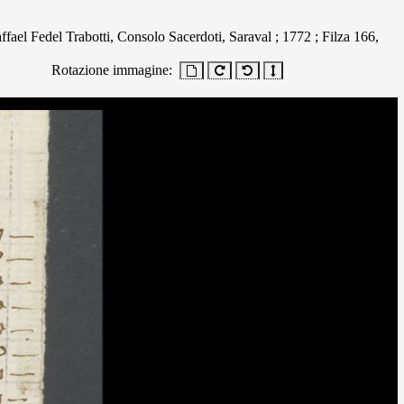
ael Fedel Trabotti, Consolo Sacerdoti, Saraval ; 1772 ; Filza 166,
Rotazione immagine: