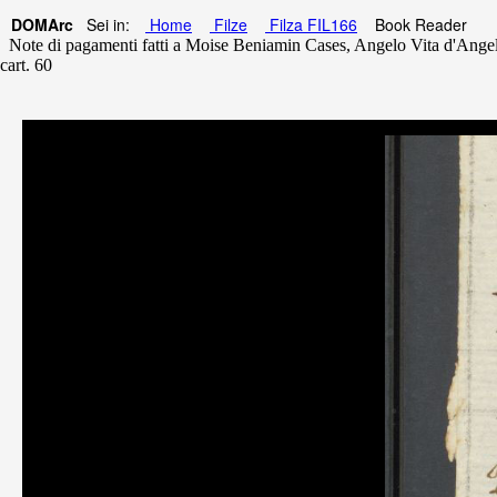
DOMArc
Sei in:
Home
Filze
Filza FIL166
Book Reader
Note di pagamenti fatti a Moise Beniamin Cases, Angelo Vita d'Angeli, 
cart. 60