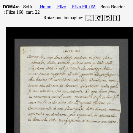
DOMArc
Sei in:
Home
Filze
Filza FIL168
Book Reader
; Filza 168, cart. 22
Rotazione immagine: