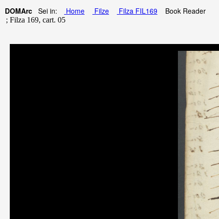
DOMArc
Sei in:
Home
Filze
Filza FIL169
Book Reader
; Filza 169, cart. 05