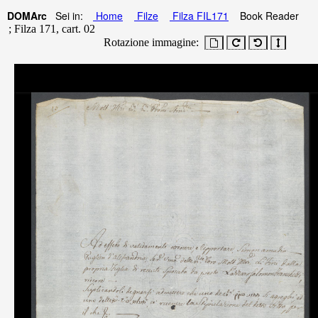
DOMArc
Sei in:
Home
Filze
Filza FIL171
Book Reader
; Filza 171, cart. 02
Rotazione immagine: