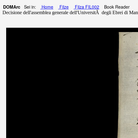
DOMArc
Sei in:
Home
Filze
Filza FIL002
Book Reader
Decisione dell'assemblea generale dell'UniversitÃ degli Ebrei di Mantova