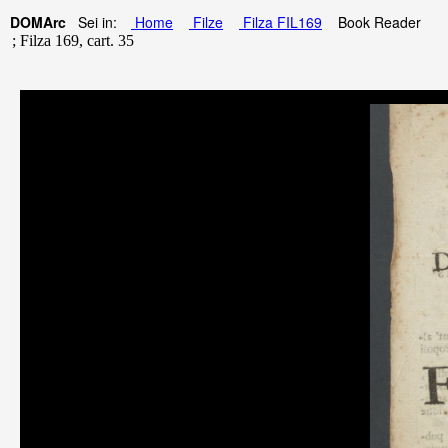
DOMArc
Sei in:
Home
Filze
Filza FIL169
Book Reader
; Filza 169, cart. 35